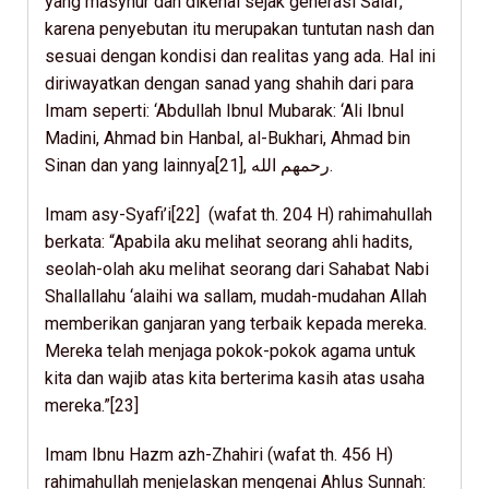
yang masyhur dan dikenal sejak generasi Salaf,
karena penyebutan itu merupakan tuntutan nash dan
sesuai dengan kondisi dan realitas yang ada. Hal ini
diriwayatkan dengan sanad yang shahih dari para
Imam seperti: ‘Abdullah Ibnul Mubarak: ‘Ali Ibnul
Madini, Ahmad bin Hanbal, al-Bukhari, Ahmad bin
Sinan dan yang lainnya[21], رحمهم الله.
Imam asy-Syafi’i[22] (wafat th. 204 H) rahimahullah
berkata: “Apabila aku melihat seorang ahli hadits,
seolah-olah aku melihat seorang dari Sahabat Nabi
Shallallahu ‘alaihi wa sallam, mudah-mudahan Allah
memberikan ganjaran yang terbaik kepada mereka.
Mereka telah menjaga pokok-pokok agama untuk
kita dan wajib atas kita berterima kasih atas usaha
mereka.”[23]
Imam Ibnu Hazm azh-Zhahiri (wafat th. 456 H)
rahimahullah menjelaskan mengenai Ahlus Sunnah: