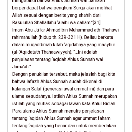
mengetahui bahwa Ahlus Sunnah wal Jama’ah
berpendapat bahwa penghuni Surga akan melihat
Allah sesuai dengan berita yang shahih dari
Rasulullah Shallallahu ‘alaihi wa sallam.”[31]
Imam Abu Ja’far Ahmad bin Muhammad ath-Thahawi
rahimahullah (hidup th. 239-321 H). Beliau berkata
dalam muqaddimah kitab ‘aqidahnya yang masyhur
(al-‘Aqiidatuth Thahaawiyyah): “…Ini adalah
penjelasan tentang ‘aqidah Ahlus Sunnah wal
Jama’ah.”
Dengan penukilan tersebut, maka jelaslah bagi kita
bahwa lafazh Ahlus Sunnah sudah dikenal di
kalangan Salaf (generasi awal ummat ini) dan para
ulama sesudahnya. Istilah Ahlus Sunnah merupakan
istilah yang mutlak sebagai lawan kata Ahlul Bid’ah.
Para ulama Ahlus Sunnah menulis penjelasan
tentang ‘aqidah Ahlus Sunnah agar ummat faham
tentang ‘aqidah yang benar dan untuk membedakan