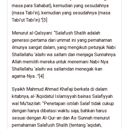
masa para Sahabat), kemudian yang sesudahnya
(masa Tabi’in), kemudian yang sesudahnya (masa
Tabi’ut Tabi’in).”[3]
Menurut al-Qalsyani: “Salafush Shalih adalah
generasi pertama dari ummat ini yang pemahaman
ilmunya sangat dalam, yang mengikuti petunjuk Nabi
Shallallahu ‘alaihi wa sallam dan menjaga Sunnahnya.
Allah memilih mereka untuk menemani Nabi-Nya
Shallallahu ‘alaihi wa sallamdan menegak-kan
agama-Nya…”[4]
Syaikh Mahmud Ahmad Khafaji berkata di dalam
kitabnya, al-‘Aqiidatul Islamiyyah bainas Salafiyyah
wal Mu’tazilah: “Penetapan istilah Salaf tidak cukup
dengan hanya dibatasi waktu saja, bahkan harus
sesuai dengan Al-Qur-an dan As-Sunnah menurut
pemahaman Salafush Shalih (tentang ‘aqidah,