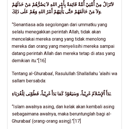
لاَتَزَالُ مِنْ أُمَّتِيْ أُمَّةٌ قَائِمَةٌ بِأَمْرِ اللهِ لاَ يَضُرُّهُمْ مَنْ خَذَلَهُمْ
وَلاَ مَنْ خَالَفَهُمْ حَتَّى يَأْتِيَهُمْ أَمْرُ اللهِ وَهُمْ عَلَى ذَلِكَ.
“Senantiasa ada segolongan dari ummatku yang
selalu menegakkan perintah Allah, tidak akan
mencelakai mereka orang yang tidak menolong
mereka dan orang yang menyelisihi mereka sampai
datang perintah Allah dan mereka tetap di atas yang
demikian itu.”[16]
Tentang al-Ghurabaa’, Rasulullah Shallallahu ‘alaihi wa
sallam bersabda:
بَدَأَ اْلإِسْلاَمُ غَرِيْباً، وَسَيَعُوْدُ كَمَا بَدَأَ غَرِيْباً، فَطُوْبَى لِلْغُرَبَاءِ.
“Islam awalnya asing, dan kelak akan kembali asing
sebagaimana awalnya, maka beruntunglah bagi al-
Ghurabaa’ (orang-orang asing).”[17]