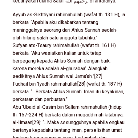
kebanyakan ulama Salaf رحمهم الله, di antaranya:
Ayyub as-Sikhtiyani rahimahullah (wafat th. 131 H), ia
berkata: “Apabila aku dikabarkan tentang
meninggalnya seorang dari Ahlus Sunnah seolah-
olah hilang salah satu anggota tubuhku.”
Sufyan ats-Tsaury rahimahullah (wafat th. 161 H)
berkata: “Aku wasiatkan kalian untuk tetap
berpegang kepada Ahlus Sunnah dengan baik,
karena mereka adalah al-ghurabaa’. Alangkah
sedikitnya Ahlus Sunnah wal Jama’ah.”[27]
Fudhail bin ‘Iyadh rahimahullah[28] (wafat th. 187 H)
berkata: “…Berkata Ahlus Sunnah: Iman itu keyakinan,
perkataan dan perbuatan.”
Abu ‘Ubaid al-Qasim bin Sallam rahimahullah (hidup
th. 157-224 H) berkata dalam muqaddimah kitabnya,
al-Iimaan[29]: “…Maka sesungguhnya apabila engkau
bertanya kepadaku tentang iman, perselisihan umat
tentang kesempurnaan iman, bertambah dan