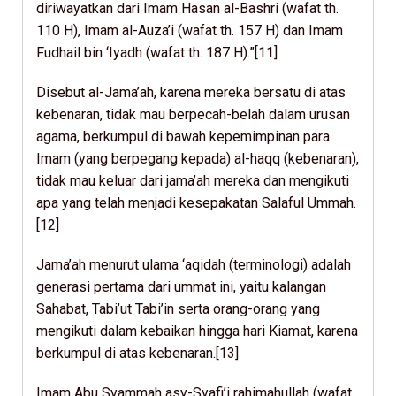
diriwayatkan dari Imam Hasan al-Bashri (wafat th.
110 H), Imam al-Auza’i (wafat th. 157 H) dan Imam
Fudhail bin ‘Iyadh (wafat th. 187 H).”[11]
Disebut al-Jama’ah, karena mereka bersatu di atas
kebenaran, tidak mau berpecah-belah dalam urusan
agama, berkumpul di bawah kepemimpinan para
Imam (yang berpegang kepada) al-haqq (kebenaran),
tidak mau keluar dari jama’ah mereka dan mengikuti
apa yang telah menjadi kesepakatan Salaful Ummah.
[12]
Jama’ah menurut ulama ‘aqidah (terminologi) adalah
generasi pertama dari ummat ini, yaitu kalangan
Sahabat, Tabi’ut Tabi’in serta orang-orang yang
mengikuti dalam kebaikan hingga hari Kiamat, karena
berkumpul di atas kebenaran.[13]
Imam Abu Syammah asy-Syafi’i rahimahullah (wafat