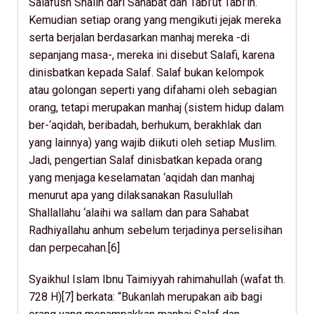
Salafush Shalih dari Sahabat dan Tabi’ut Tabi’in.
Kemudian setiap orang yang mengikuti jejak mereka
serta berjalan berdasarkan manhaj mereka -di
sepanjang masa-, mereka ini disebut Salafi, karena
dinisbatkan kepada Salaf. Salaf bukan kelompok
atau golongan seperti yang difahami oleh sebagian
orang, tetapi merupakan manhaj (sistem hidup dalam
ber-‘aqidah, beribadah, berhukum, berakhlak dan
yang lainnya) yang wajib diikuti oleh setiap Muslim.
Jadi, pengertian Salaf dinisbatkan kepada orang
yang menjaga keselamatan ‘aqidah dan manhaj
menurut apa yang dilaksanakan Rasulullah
Shallallahu ‘alaihi wa sallam dan para Sahabat
Radhiyallahu anhum sebelum terjadinya perselisihan
dan perpecahan.[6]
Syaikhul Islam Ibnu Taimiyyah rahimahullah (wafat th.
728 H)[7] berkata: “Bukanlah merupakan aib bagi