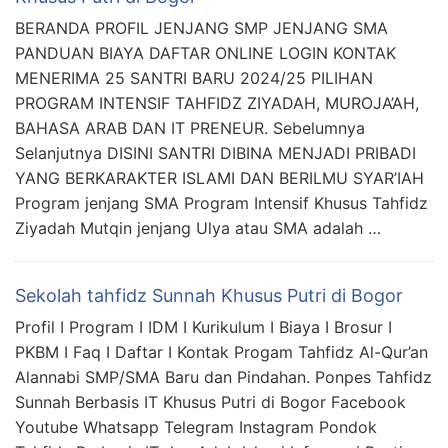
BERANDA PROFIL JENJANG SMP JENJANG SMA
PANDUAN BIAYA DAFTAR ONLINE LOGIN KONTAK
MENERIMA 25 SANTRI BARU 2024/25 PILIHAN
PROGRAM INTENSIF TAHFIDZ ZIYADAH, MUROJA’AH,
BAHASA ARAB DAN IT PRENEUR. Sebelumnya
Selanjutnya DISINI SANTRI DIBINA MENJADI PRIBADI
YANG BERKARAKTER ISLAMI DAN BERILMU SYAR’IAH
Program jenjang SMA Program Intensif Khusus Tahfidz
Ziyadah Mutqin jenjang Ulya atau SMA adalah …
Sekolah tahfidz Sunnah Khusus Putri di Bogor
Profil I Program I IDM I Kurikulum I Biaya I Brosur I
PKBM I Faq I Daftar I Kontak Progam Tahfidz Al-Qur’an
Alannabi SMP/SMA Baru dan Pindahan. Ponpes Tahfidz
Sunnah Berbasis IT Khusus Putri di Bogor Facebook
Youtube Whatsapp Telegram Instagram Pondok