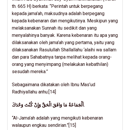
th. 665 H) berkata: “Perintah untuk berpegang
kepada jama’ah, maksudnya adalah berpegang
kepada kebenaran dan mengikutinya. Meskipun yang
melaksanakan Sunnah itu sedikit dan yang
menyalahinya banyak. Karena kebenaran itu apa yang
dilaksanakan oleh jama’ah yang pertama, yaitu yang
dilaksanakan Rasulullah Shallallahu ‘alaihi wa sallam
dan para Sahabatnya tanpa melihat kepada orang-
orang yang menyimpang (melakukan kebathilan)
sesudah mereka.”
Sebagaimana dikatakan oleh Ibnu Mas’ud
Radhiyallahu anhu:[14]
اَلْجَمَاعَةُ مَا وَافَقَ الْحَقَّ وَإِنْ كُنْتَ وَحْدَكَ.
“Al-Jama’ah adalah yang mengikuti kebenaran
walaupun engkau sendirian.”[15]