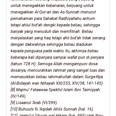
untuk menegakkan kebenaran, berjuang untuk
menegakkan Al-Qur-an dan As-Sunnah menurut
pemahaman para Sahabat Radhiyallahu anhum
tetapi ahlul bid’ah dengki kepada beliau, sehingga
banyak yang menuduh dan memfitnah. Beliau
menjelaskan yang haq tetapi ahli bid’ah tidak senang
dengan dakwahnya sehingga beliau diadukan
kepada penguasa pada waktu itu, akhirnya beliau
beberapa kali dipenjara sampai wafat pun di penjara
(tahun 728 H). Semoga Allah mengampuni dosa-
dosanya, mencurahkan rahmat yang sangat luas dan
memasukkan beliau rahimahullah dalam Surga-Nya.
(Al-Bidayah wan Nihayah XIII/255, XIV/38, 141-145).
[8] Majmu’ Fataawaa Syaikhil Islam Ibni Taimiyyah
(IV/149).
[9] Lisaanul ‘Arab (VI/399).
[10] Buhuuts fii ‘Aqidah Ahlis Sunnah (hal. 16).
[11] Jaami’ul ‘Uluum wal Hikam (hal. 495) oleh Ibnu