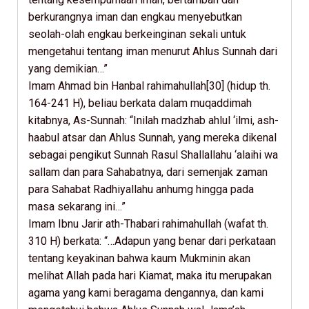
berkurangnya iman dan engkau menyebutkan
seolah-olah engkau berkeinginan sekali untuk
mengetahui tentang iman menurut Ahlus Sunnah dari
yang demikian…”
Imam Ahmad bin Hanbal rahimahullah[30] (hidup th.
164-241 H), beliau berkata dalam muqaddimah
kitabnya, As-Sunnah: “Inilah madzhab ahlul ‘ilmi, ash-
haabul atsar dan Ahlus Sunnah, yang mereka dikenal
sebagai pengikut Sunnah Rasul Shallallahu ‘alaihi wa
sallam dan para Sahabatnya, dari semenjak zaman
para Sahabat Radhiyallahu anhumg hingga pada
masa sekarang ini…”
Imam Ibnu Jarir ath-Thabari rahimahullah (wafat th.
310 H) berkata: “…Adapun yang benar dari perkataan
tentang keyakinan bahwa kaum Mukminin akan
melihat Allah pada hari Kiamat, maka itu merupakan
agama yang kami beragama dengannya, dan kami