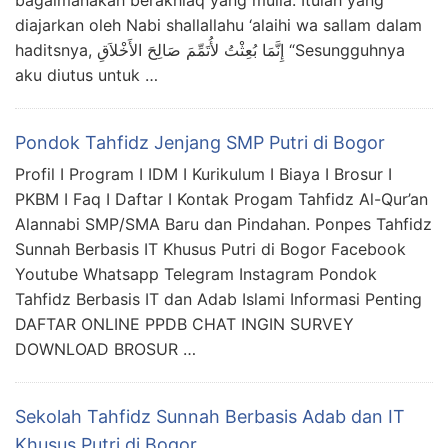
bagaimanakah berakhlaq yang mulia. Itulah yang
diajarkan oleh Nabi shallallahu ‘alaihi wa sallam dalam
haditsnya, إِنَّمَا بُعِثْتُ لأُتَمِّمَ صَالِحَ الأَخْلاَقِ “Sesungguhnya
aku diutus untuk …
Pondok Tahfidz Jenjang SMP Putri di Bogor
Profil I Program I IDM I Kurikulum I Biaya I Brosur I
PKBM I Faq I Daftar I Kontak Progam Tahfidz Al-Qur’an
Alannabi SMP/SMA Baru dan Pindahan. Ponpes Tahfidz
Sunnah Berbasis IT Khusus Putri di Bogor Facebook
Youtube Whatsapp Telegram Instagram Pondok
Tahfidz Berbasis IT dan Adab Islami​ Informasi Penting
DAFTAR ONLINE PPDB CHAT INGIN SURVEY
DOWNLOAD BROSUR …
Sekolah Tahfidz Sunnah Berbasis Adab dan IT
Khusus Putri di Bogor