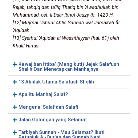
Rajab, tahqiq dan ta’liq Thariq bin ‘Awadhullah bin
Muhammad, cet. II-Daar Ibnul Jauzy-th. 1420 H.
[12] Mujmal Ushuul Ahlis Sunnah wal Jamaa’ah fil
‘Aqiidah.
[13] Syarhul ‘Aqiidah al-Waasithiyyah (hal. 61) oleh
Khalil Hirras.
Kewajiban Ittiba’ (Mengikuti) Jejak Salafush
Shalih Dan Menetapkan Manhajnya
13 Akhlak Utama Salafush Sholih
Apa Itu Manhaj Salaf?
Mengenal Salaf dan Salafi
Jalan Golongan yang Selamat
Tarbiyah Sunnah - Mau Selamat? Ikuti
Petunjuk Al-Qur’an dan Sunnah Nabi