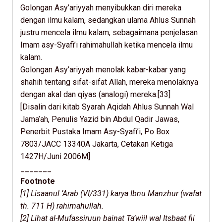
Golongan Asy’ariyyah menyibukkan diri mereka
dengan ilmu kalam, sedangkan ulama Ahlus Sunnah
justru mencela ilmu kalam, sebagaimana penjelasan
Imam asy-Syafi’i rahimahullah ketika mencela ilmu
kalam.
Golongan Asy’ariyyah menolak kabar-kabar yang
shahih tentang sifat-sifat Allah, mereka menolaknya
dengan akal dan qiyas (analogi) mereka.[33]
[Disalin dari kitab Syarah Aqidah Ahlus Sunnah Wal
Jama’ah, Penulis Yazid bin Abdul Qadir Jawas,
Penerbit Pustaka Imam Asy-Syafi’i, Po Box
7803/JACC 13340A Jakarta, Cetakan Ketiga
1427H/Juni 2006M]
_______
Footnote
[1] Lisaanul ‘Arab (VI/331) karya Ibnu Manzhur (wafat
th. 711 H) rahimahullah.
[2] Lihat al-Mufassiruun bainat Ta’wiil wal Itsbaat fii