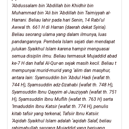
‘Abdussalam bin ‘Abdillah bin Khidhir bin
Muhammad bin ‘Ali bin ‘Abdillah bin Taimiyyah al-
Harrani. Beliau lahir pada hari Senin, 14 Rabi’ul
Awwal th. 661 H di Harran (daerah dekat Syiria).
Beliau seorang ulama yang dalam ilmunya, luas
pandangannya. Pembela Islam sejati dan mendapat
julukan Syaikhul Islam karena hampir menguasai
semua disiplin ilmu. Beliau termasuk Mujaddid abad
ke-7 H dan hafal Al-Qur-an sejak masih kecil. Beliau t
mempunyai murid-murid yang ‘alim dan masyhur,
antara lain: Syamsuddin bin ‘Abdul Hadi (wafat th.
744 H), Syamsuddin adz-Dzahabi (wafat th. 748 H),
Syamsuddin Ibnu Qayyim al-Jauziyyah (wafat th. 751
H), Syamsuddin Ibnu Muflih (wafat th. 763 H) serta
‘Imaduddin Ibnu Katsir (wafat th. 774 H), penulis
kitab tafsir yang terkenal, Tafsiir Ibnu Katsiir.
‘Aqidah Syaikhul Islam adalah ‘aqidah Salaf, beliau
rahimahullah seorang Mujaddid yang berjuang