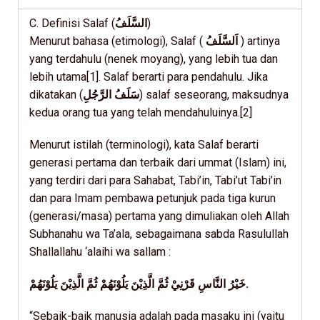
C. Definisi Salaf (
السَّلَفُ
)
Menurut bahasa (etimologi), Salaf (
اَلسَّلَفُ
) artinya
yang terdahulu (nenek moyang), yang lebih tua dan
lebih utama[1]. Salaf berarti para pendahulu. Jika
dikatakan (
سَلَفُ الرَّجُلِ
) salaf seseorang, maksudnya
kedua orang tua yang telah mendahuluinya.[2]
Menurut istilah (terminologi), kata Salaf berarti
generasi pertama dan terbaik dari ummat (Islam) ini,
yang terdiri dari para Sahabat, Tabi’in, Tabi’ut Tabi’in
dan para Imam pembawa petunjuk pada tiga kurun
(generasi/masa) pertama yang dimuliakan oleh Allah
Subhanahu wa Ta’ala, sebagaimana sabda Rasulullah
Shallallahu ‘alaihi wa sallam :
خَيْرُ النَّاسِ قَرْنِيْ ثُمَّ الَّذِيْنَ يَلُوْنَهُمْ ثُمَّ الَّذِيْنَ يَلُوْنَهُمْ.
“Sebaik-baik manusia adalah pada masaku ini (yaitu